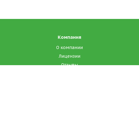
Компания
О компании
Лицензии
Отзывы
Реквизиты
Каталог
Масло сладко-сливочное ГОСТ, высшего сорта
Масло диетическое, специализированный продукт
Спреды ГОСТ 34178-2017, высший сорт
Сыры полутвёрдые оптом (ГОСТ и ТУ)
Маргарины и смеси растительно-жировые