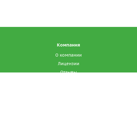
Компания
О компании
Лицензии
Отзывы
Реквизиты
Каталог
Масло сладко-сливочное ГОСТ, высшего сорта
Масло диетическое, специализированный продукт
Спреды ГОСТ 34178-2017, высший сорт
Сыры полутвёрдые оптом (ГОСТ и ТУ)