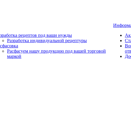
Информ
зработка рецептов под ваши нужды
Ак
Разработка индивидуальной рецептуры
Ст
сфасовка
Во
Расфасуем нашу продукцию под вашей торговой
от
маркой
До