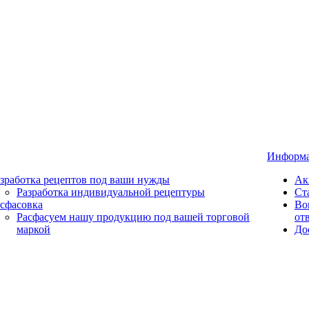
Информ
зработка рецептов под ваши нужды
Ак
Разработка индивидуальной рецептуры
Ст
сфасовка
Во
Расфасуем нашу продукцию под вашей торговой
от
маркой
До