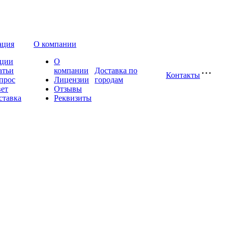
ация
О компании
ции
О
атьи
компании
Доставка по
Контакты
прос
Лицензии
городам
вет
Отзывы
ставка
Реквизиты