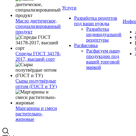
Услуги
Разработка рецептов
Масло диетическое,
Инфо
под ваши нужды
специализированный
Разработка
продукт
индивидуальной
рецептуры
Расфасовка
Расфасуем нашу
Спреды ГОСТ 34178-
продукцию под
2017, высший сорт
вашей торговой
маркой
Сыры полутвёрдые
оптом (ГОСТ и ТУ)
Маргарины и смеси
растительно-
жировые