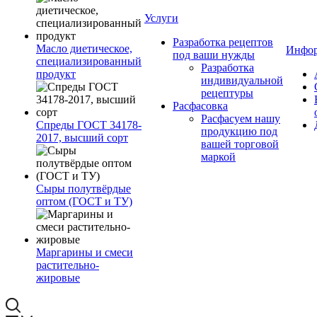
Услуги
Разработка рецептов
Масло диетическое,
Инфо
под ваши нужды
специализированный
Разработка
продукт
индивидуальной
рецептуры
Расфасовка
Расфасуем нашу
Спреды ГОСТ 34178-
продукцию под
2017, высший сорт
вашей торговой
маркой
Сыры полутвёрдые
оптом (ГОСТ и ТУ)
Маргарины и смеси
растительно-
жировые