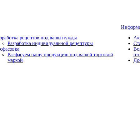
Информ
зработка рецептов под ваши нужды
Ак
Разработка индивидуальной рецептуры
Ст
сфасовка
Во
Расфасуем нашу продукцию под вашей торговой
от
маркой
До