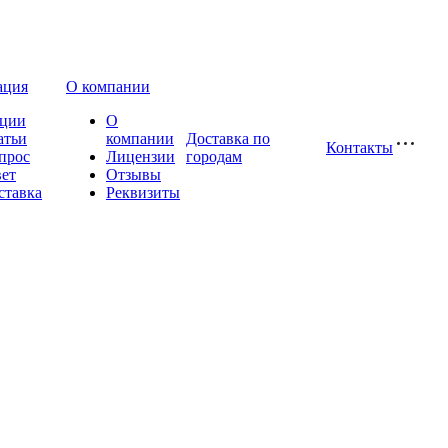
ация
О компании
ции
О
атьи
компании
Доставка по
Контакты
прос
Лицензии
городам
вет
Отзывы
ставка
Реквизиты