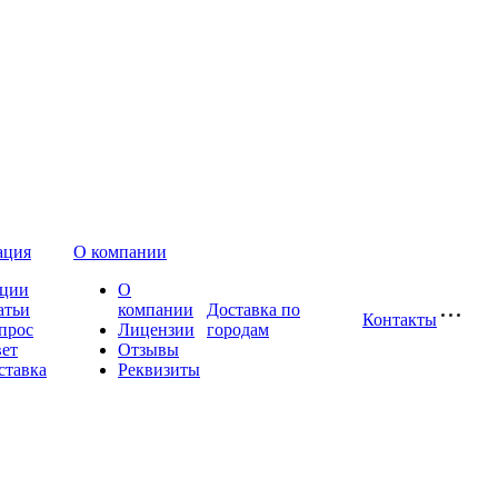
ация
О компании
ции
О
атьи
компании
Доставка по
Контакты
прос
Лицензии
городам
вет
Отзывы
ставка
Реквизиты