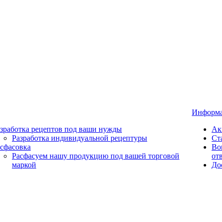
Информ
зработка рецептов под ваши нужды
Ак
Разработка индивидуальной рецептуры
Ст
сфасовка
Во
Расфасуем нашу продукцию под вашей торговой
от
маркой
До