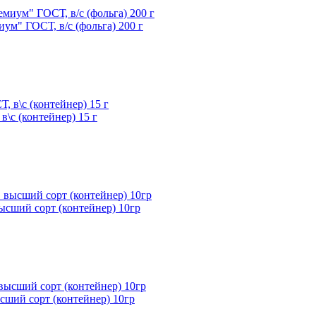
м" ГОСТ, в/с (фольга) 200 г
\с (контейнер) 15 г
сший сорт (контейнер) 10гр
ший сорт (контейнер) 10гр