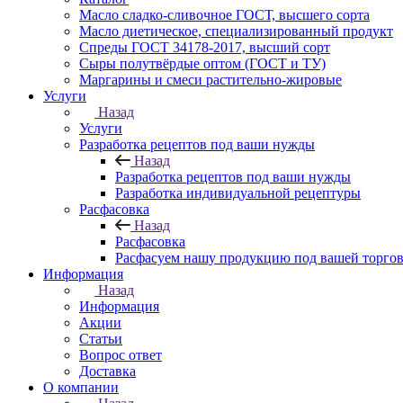
Масло сладко-сливочное ГОСТ, высшего сорта
Масло диетическое, специализированный продукт
Спреды ГОСТ 34178-2017, высший сорт
Сыры полутвёрдые оптом (ГОСТ и ТУ)
Маргарины и смеси растительно-жировые
Услуги
Назад
Услуги
Разработка рецептов под ваши нужды
Назад
Разработка рецептов под ваши нужды
Разработка индивидуальной рецептуры
Расфасовка
Назад
Расфасовка
Расфасуем нашу продукцию под вашей торго
Информация
Назад
Информация
Акции
Статьи
Вопрос ответ
Доставка
О компании