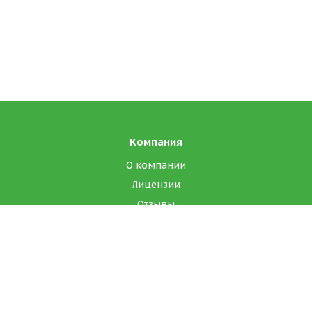
Компания
О компании
Лицензии
Отзывы
Реквизиты
Каталог
Масло сладко-сливочное ГОСТ, высшего сорта
Масло диетическое, специализированный продукт