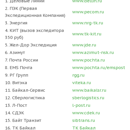
1. Деловые Линии
www.dellin.ru
2. ПЭК (Первая
www.pecom.ru
Экспедиционная Компания)
3. Энергия
www.nrg-tk.ru
4. КИТ (вызов экспедитора
www.tk-kit.ru
350 руб)
5. Жел-Дор Экспедиция
www.jde.ru
6. Азимут
www.azimut-nsk.ru
7. Почта России
www.pochta.ru
8. EMS Почта
www.pochta.ru/emspost
9. РГ Групп
rgg.ru
10. Витэка
viteka.ru
11. Байкал-Сервис
www.baikalsr.ru
12. Сберлогистика
sberlogistics.ru
13. Л-Пост
l-post.ru
14. СДЭК
www.cdek.ru
15. Байт Транзит
sibtrans.ru
16. ТК Байкал
ТК Байкал