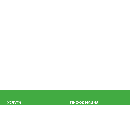
Услуги
Информация
Разработка рецептов под
Акции
ваши нужды
Статьи
Расфасовка
Вопрос ответ