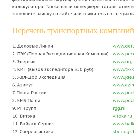
калькулятора. Также наши менеджеры готовы ответит
заполните заявку на сайте или свяжитесь со специал
Перечень транспортных компаний
1. Деловые Линии
www.dell
2. ПЭК (Первая Экспедиционная Компания)
www.pec
3. Энергия
www.nrg-
4. КИТ (вызов экспедитора 350 руб)
www.tk-ki
5. Жел-Дор Экспедиция
www.jde.
6. Азимут
www.azim
7. Почта России
www.poch
8. EMS Почта
www.poch
9. РГ Групп
rgg.ru
10. Витэка
viteka.ru
11. Байкал-Сервис
www.baika
12. Сберлогистика
sberlogist