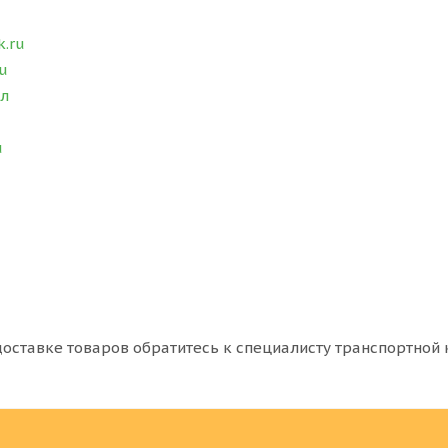
.ru
ru
ал
u
 доставке товаров обратитесь к специалисту транспортной