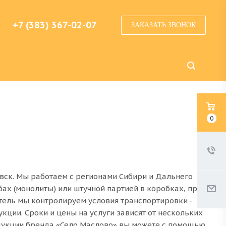
+7 (383) 367-02-07
ЗАКАЗАТЬ ЗВОНОК
0
вск. Мы работаем с регионами Сибири и Дальнего
бах (монолиты) или штучной партией в коробках, при
тель мы контролируем условия транспортировки -
ции. Сроки и цены на услуги зависят от нескольких
одукции бренда «Село Маслово» вы можете с помощью