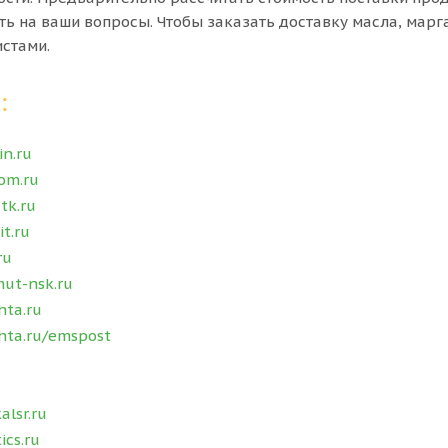
ь на ваши вопросы. Чтобы заказать доставку масла, марг
истами.
:
in.ru
om.ru
tk.ru
t.ru
ru
ut-nsk.ru
ta.ru
ta.ru/emspost
lsr.ru
ics.ru