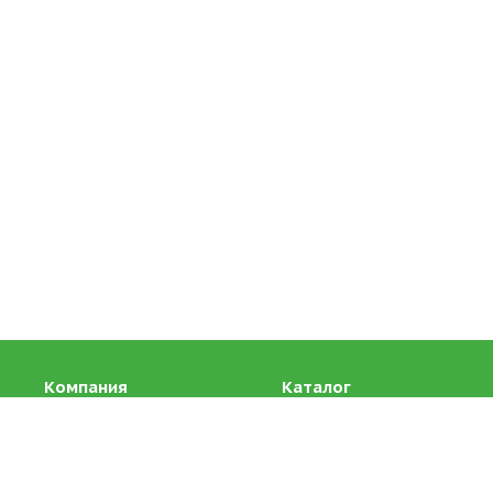
Компания
Каталог
О компании
Масло сладко-сливочное
ГОСТ, высшего сорта
Лицензии
Масло диетическое,
Отзывы