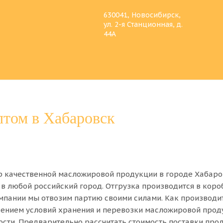
630041, Новосибирск,
ул. 2-я Станционная, д.
44А
птом в Хабаровск
 качественной масложировой продукции в городе Хабаро
в любой российский город. Отгрузка производится в коро
мпании мы отвозим партию своими силами. Как производи
ением условий хранения и перевозки масложировой продук
ности. Предварительно рассчитать стоимость поставки пр