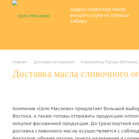
Сладко-сливочное масло
высшего сорта из столицы
Сибири
Главная
Доставка по городам
Калькулятор Города (Регионы)
Доставка масла сливочного о
Компания «Село Маслово» предлагает большой выбор
Востока, а также готовы отправить продукцию оптом 
покупке фасованной продукции. До транспортной ко
доставка сливочного масла осуществляется с соблюд
факторов: объема партии, пункта назначения и сроч